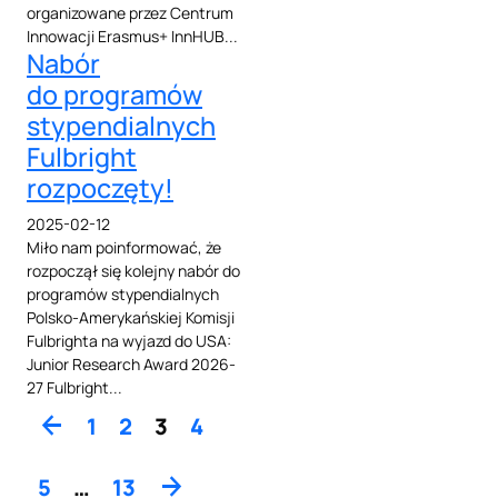
organizowane przez Centrum
Innowacji Erasmus+ InnHUB...
Nabór
do programów
stypendialnych
Fulbright
rozpoczęty!
2025-02-12
Miło nam poinformować, że
rozpoczął się kolejny nabór do
programów stypendialnych
Polsko-Amerykańskiej Komisji
Fulbrighta na wyjazd do USA:
Junior Research Award 2026-
27 Fulbright...
arrow_back
1
2
3
4
5
…
13
arrow_forward