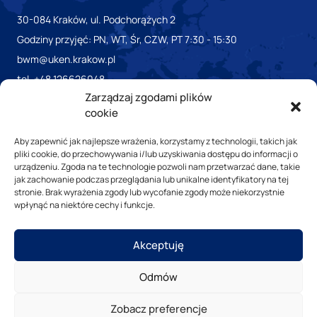
30-084 Kraków, ul. Podchorążych 2
Godziny przyjęć: PN, WT, Śr, CZW, PT 7:30 - 15:30
bwm@uken.krakow.pl
tel. +48 126626048
Zarządzaj zgodami plików
cookie
Aby zapewnić jak najlepsze wrażenia, korzystamy z technologii, takich jak
pliki cookie, do przechowywania i/lub uzyskiwania dostępu do informacji o
urządzeniu. Zgoda na te technologie pozwoli nam przetwarzać dane, takie
jak zachowanie podczas przeglądania lub unikalne identyfikatory na tej
stronie. Brak wyrażenia zgody lub wycofanie zgody może niekorzystnie
wpłynąć na niektóre cechy i funkcje.
Biuletyn informacji Publicznej
Deklaracja dostępności cyfrowej
Akceptuję
Odmów
Zobacz preferencje