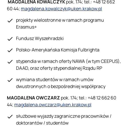
MAGDALENA KOWALCZYK
pok. 174; tel.: +48 12 662
60 44;
magdalena.kowalczyk@uken.krakow.pl
projekty wielostronne w ramach programu
Erasmus+
Fundusz Wyszehradzki
Polsko-Amerykańska Komisja Fulbrighta
stypendia w ramach oferty NAWA (w tym CEEPUS),
DAAD, oraz oferty stypendialnej Rządu RP
wymiana studentów w ramach umów
dwustronnych o bezpośredniej współpracy
MAGDALENA OWCZARZ
pok. 174; tel.: +48 12 662 60
44;
magdalena.owczarz@uken.krakow.pl
służbowe wyjazdy zagraniczne pracowników /
doktorantów / studentów