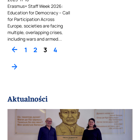
Erasmus+ Staff Week 2026:
Education for Democracy – Call
for Participation Across
Europe, societies are facing
multiple, overlapping crises,
including wars and armed...
arrow_back
1
2
3
4
arrow_forward
Aktualności