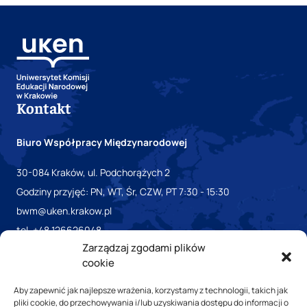
Kontakt
Biuro Współpracy Międzynarodowej
30-084 Kraków, ul. Podchorążych 2
Godziny przyjęć: PN, WT, Śr, CZW, PT 7:30 - 15:30
bwm@uken.krakow.pl
tel. +48 126626048
Zarządzaj zgodami plików
cookie
Aby zapewnić jak najlepsze wrażenia, korzystamy z technologii, takich jak
pliki cookie, do przechowywania i/lub uzyskiwania dostępu do informacji o